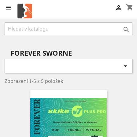
shopping_cart



FOREVER SWORNE

Zobrazení 1-5 z 5 položek