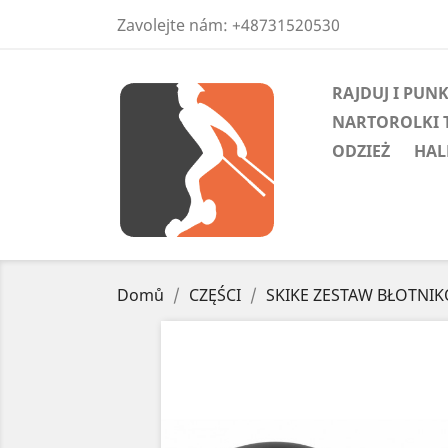
Zavolejte nám:
+48731520530
RAJDUJ I PUN
NARTOROLKI 
ODZIEŻ
HAL
Domů
CZĘŚCI
SKIKE ZESTAW BŁOTNI