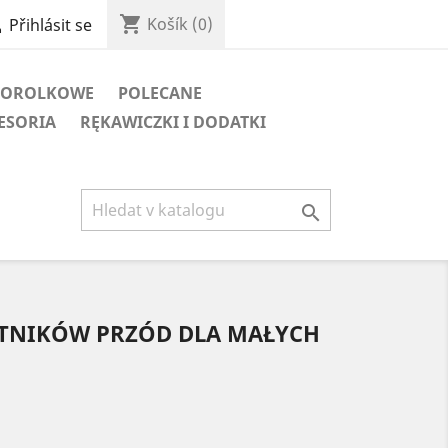
shopping_cart

Košík
(0)
Přihlásit se
TOROLKOWE
POLECANE
ESORIA
RĘKAWICZKI I DODATKI

OTNIKÓW PRZÓD DLA MAŁYCH