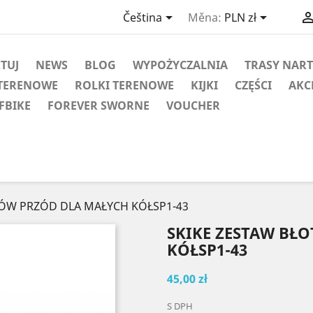


Čeština
Měna:
PLN zł
KTUJ
NEWS
BLOG
WYPOŻYCZALNIA
TRASY NAR
TERENOWE
ROLKI TERENOWE
KIJKI
CZĘŚCI
AKC
FBIKE
FOREVER SWORNE
VOUCHER
KÓW PRZÓD DLA MAŁYCH KÓŁSP1-43
SKIKE ZESTAW BŁ
KÓŁSP1-43
45,00 zł
S DPH