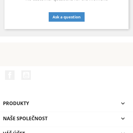
Ask a question
Facebook
YouTube
PRODUKTY

NAŠE SPOLEČNOST
