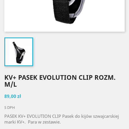
KV+ PASEK EVOLUTION CLIP ROZM.
M/L
89,00 zł
S DPH
PASEK KV+ EVOLUTION CLIP Pasek do kijów szwajcarskiej
marki KV+. Para w zestawie.