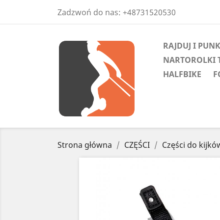
Zadzwoń do nas:
+48731520530
RAJDUJ I PUN
NARTOROLKI 
HALFBIKE
F
Strona główna
CZĘŚCI
Części do kijkó