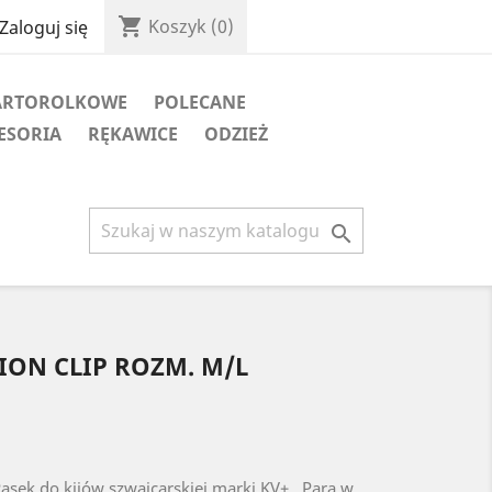
shopping_cart
Koszyk
(0)
Zaloguj się
ARTOROLKOWE
POLECANE
ESORIA
RĘKAWICE
ODZIEŻ

ION CLIP ROZM. M/L
sek do kijów szwajcarskiej marki KV+. Para w