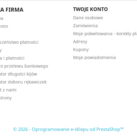
A FIRMA
TWOJE KONTO
Dane osobowe
wa
Zamówienia
amin
Moje pokwitowania - korekty pł
Adresy
czeństwo płatności
Kupony
y
Moje powiadomienia
a i płatności
do przelewu bankowego
ator długości kijów
ator doboru rękawiczek
t z nami
trony
© 2026 - Oprogramowanie e-sklepu od PrestaShop™