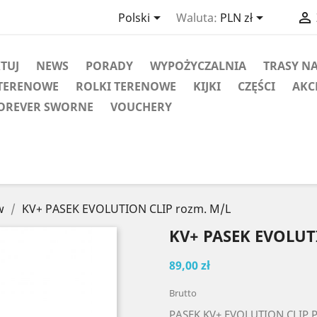



Polski
Waluta:
PLN zł
KTUJ
NEWS
PORADY
WYPOŻYCZALNIA
TRASY N
TERENOWE
ROLKI TERENOWE
KIJKI
CZĘŚCI
AKC
OREVER SWORNE
VOUCHERY
w
KV+ PASEK EVOLUTION CLIP rozm. M/L
KV+ PASEK EVOLUT
89,00 zł
Brutto
PASEK KV+ EVOLUTION CLIP Pa