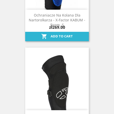
Ochraniacze Na Kolana Dla
Nartorolkarza - X-Factor KABUM -
Rozm. S
zł269.00

ADD TO CART