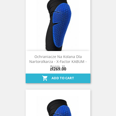
Ochraniacze Na Kolana Dla
Nartorolkarza - X-Factor KABUM -
Rozm. XL
zł269.00

ADD TO CART