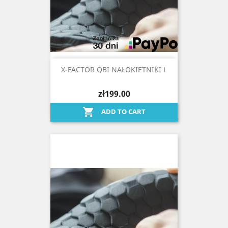
X-FACTOR QBI NAŁOKIETNIKI L
zł199.00

ADD TO CART