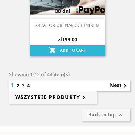
X-FACTOR QBI NAŁOKIETNIKI M
zł199.00

ADD TO CART
Showing 1-12 of 44 item(s)
1
Next
2
3
4

WSZYSTKIE PRODUKTY

Back to top
