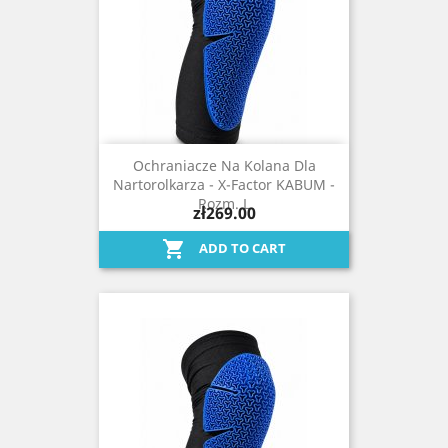
Ochraniacze Na Kolana Dla
Nartorolkarza - X-Factor KABUM -
Rozm. L
zł269.00

ADD TO CART