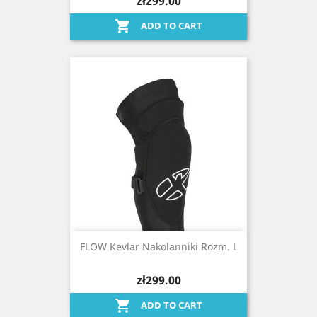
zł299.00

ADD TO CART
FLOW Kevlar Nakolanniki Rozm. L
zł299.00

ADD TO CART