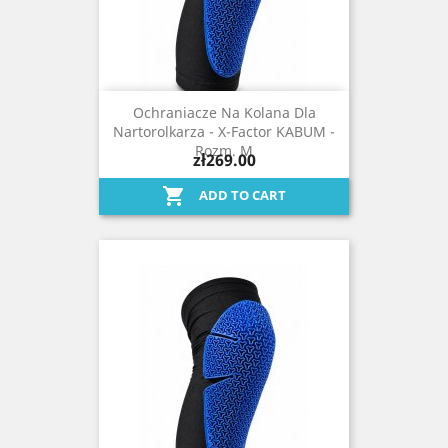
Ochraniacze Na Kolana Dla
Nartorolkarza - X-Factor KABUM -
Rozm. M
zł269.00

ADD TO CART