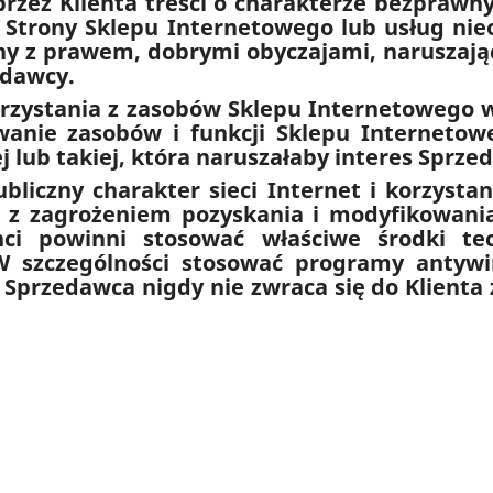
 przez Klienta treści o charakterze bezpraw
 Strony Sklepu Internetowego lub usług ni
y z prawem, dobrymi obyczajami, naruszając
edawcy.
korzystania z zasobów Sklepu Internetowego w
wanie zasobów i funkcji Sklepu Interneto
j lub takiej, która naruszałaby interes Sprze
ubliczny charakter sieci Internet i korzysta
ę z zagrożeniem pozyskania i modyfikowani
nci powinni stosować właściwe środki tec
W szczególności stosować programy antywi
t. Sprzedawca nigdy nie zwraca się do Klient