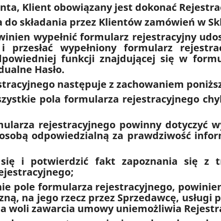
nta, Klient obowiązany jest dokonać Rejestrac
zna do składania przez Klientów zamówień w S
powinien wypełnić formularz rejestracyjny u
 i przesłać wypełniony formularz rejestra
owiedniej funkcji znajdującej się w formu
idualne Hasło.
estracyjnego następuje z zachowaniem poniżs
zystkie pola formularza rejestracyjnego chy
ularza rejestracyjnego powinny dotyczyć wy
 osobą odpowiedzialną za prawdziwość info
się i potwierdzić fakt zapoznania się z 
ejestracyjnego;
nie pole formularza rejestracyjnego, powini
zną, na jego rzecz przez Sprzedawcę, usługi 
a woli zawarcia umowy uniemożliwia Rejestrac