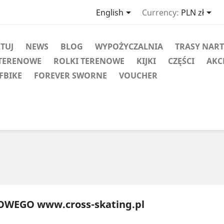


English
Currency:
PLN zł
KTUJ
NEWS
BLOG
WYPOŻYCZALNIA
TRASY NAR
TERENOWE
ROLKI TERENOWE
KIJKI
CZĘŚCI
AKC
FBIKE
FOREVER SWORNE
VOUCHER
WEGO www.cross-skating.pl