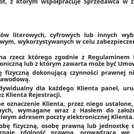
ot, z którym współpracuje Sprzedawca w 
ków literowych, cyfrowych lub innych wyb
towym, wykorzystywanych w celu zabezpiecze
, na rzecz którego zgodnie z Regulaminem
roniczną lub z którym zawarta może być Umo
 fizyczną dokonującą czynności prawnej ni
 zawodową.
ndywidualny dla każdego Klienta panel, ur
 Klienta Rejestracji.
ne oznaczenie Klienta, przez niego ustalone,
nnych, wymagane wraz z Hasłem do założ
ciwym adresem poczty elektronicznej Klienta.
sobę fizyczną, osobę prawną lub jednostkę
znaje zdolność prawną, prowadzącą we 