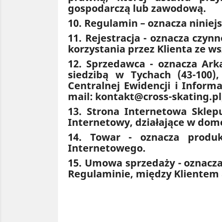
gospodarczą lub zawodową.
10. Regulamin – oznacza ninie
11. Rejestracja - oznacza czy
korzystania przez Klienta ze w
12. Sprzedawca - oznacza Ark
siedzibą w Tychach (43-100)
Centralnej Ewidencji i Inform
mail: kontakt@cross-skating.p
13. Strona Internetowa Sklep
Internetowy, działające w dom
14. Towar - oznacza produ
Internetowego.
15. Umowa sprzedaży - oznacz
Regulaminie, między Klientem