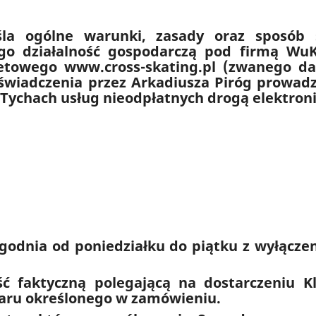
śla ogólne warunki, zasady oraz sposób
go działalność gospodarczą pod firmą WuK
etowego www.cross-skating.pl (zwanego da
 świadczenia przez Arkadiusza Piróg prowad
 Tychach usług nieodpłatnych drogą elektron
tygodnia od poniedziałku do piątku z wyłąc
ć faktyczną polegającą na dostarczeniu K
aru określonego w zamówieniu.