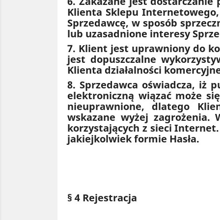
6. Zakazane jest dostarczanie
Klienta Sklepu Internetowego,
Sprzedawcę, w sposób sprzeczn
lub uzasadnione interesy Sprz
7. Klient jest uprawniony do 
jest dopuszczalne wykorzysty
Klienta działalności komercyjne
8. Sprzedawca oświadcza, iż p
elektroniczną wiązać może si
nieuprawnione, dlatego Klie
wskazane wyżej zagrożenia. 
korzystających z sieci Interne
jakiejkolwiek formie Hasła.
§ 4 Rejestracja