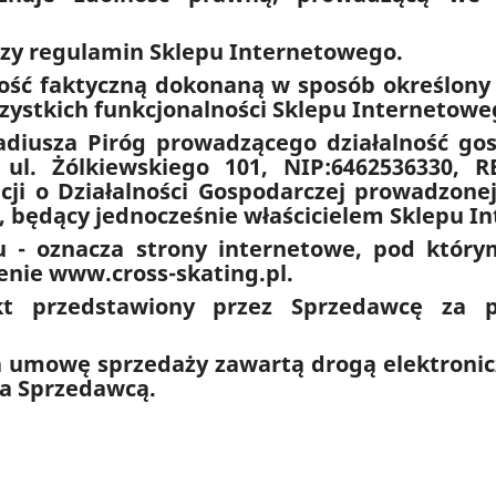
jszy regulamin Sklepu Internetowego.
nność faktyczną dokonaną w sposób określo
szystkich funkcjonalności Sklepu Internetowe
adiusza Piróg prowadzącego działalność g
, ul. Żólkiewskiego 101, NIP:6462536330, 
acji o Działalności Gospodarczej prowadzonej
l, będący jednocześnie właścicielem Sklepu I
u - oznacza strony internetowe, pod któr
enie www.cross-skating.pl.
kt przedstawiony przez Sprzedawcę za p
a umowę sprzedaży zawartą drogą elektronic
 a Sprzedawcą.