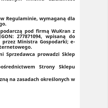
ny w Regulaminie, wymaganą dla
go.
ospodarczą pod firmą WuKran z
REGON: 277871094, wpisaną do
 przez Ministra Gospodarki; e-
nternetowego.
ymi Sprzedawca prowadzi Sklep
ośrednictwem Strony Sklepu
zną na zasadach określonych w