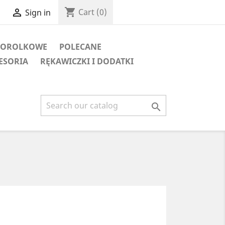
shopping_cart

Cart
(0)
Sign in
TOROLKOWE
POLECANE
ESORIA
RĘKAWICZKI I DODATKI
