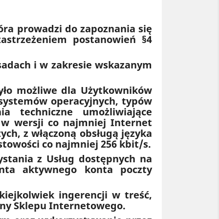
óra prowadzi do zapoznania się
zastrzeżeniem postanowień §4
asadach i w zakresie wskazanym
było możliwe dla Użytkowników
 systemów operacyjnych, typów
a techniczne umożliwiające
w wersji co najmniej Internet
zych, z włączoną obsługą języka
stowości co najmniej 256 kbit/s.
ystania z Usług dostępnych na
ienta aktywnego konta poczty
iejkolwiek ingerencji w treść,
ony Sklepu Internetowego.