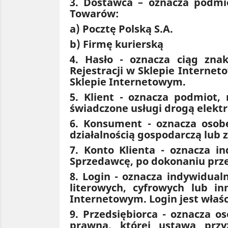
3. Dostawca – oznacza podmi
Towarów:
a) Pocztę Polską S.A.
b) Firmę kurierską
4. Hasło - oznacza ciąg zna
Rejestracji w Sklepie Interne
Sklepie Internetowym.
5. Klient - oznacza podmiot
świadczone usługi drogą elekt
6. Konsument - oznacza osobę
działalnością gospodarczą lub
7. Konto Klienta - oznacza i
Sprzedawcę, po dokonaniu przez
8. Login - oznacza indywidual
literowych, cyfrowych lub i
Internetowym. Login jest właś
9. Przedsiębiorca - oznacza o
prawną, której ustawa przy