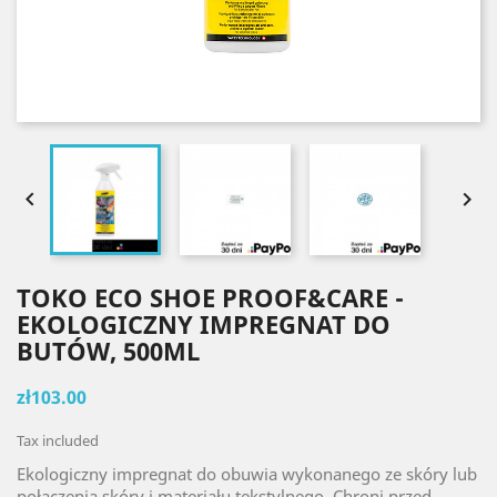


TOKO ECO SHOE PROOF&CARE -
EKOLOGICZNY IMPREGNAT DO
BUTÓW, 500ML
zł103.00
Tax included
Ekologiczny impregnat do obuwia wykonanego ze skóry lub
połączenia skóry i materiału tekstylnego. Chroni przed