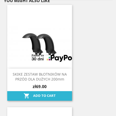
YOU MIGHT ALSO LIKE
SKIKE ZESTAW BŁOTNIKÓW NA
PRZÓD DLA DUŻYCH 200mm
zł69.00

ADD TO CART