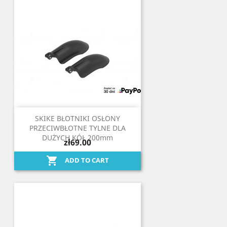
SKIKE BŁOTNIKI OSŁONY
PRZECIWBŁOTNE TYLNE DLA
DUŻYCH KÓŁ 200mm
zł69.00

ADD TO CART