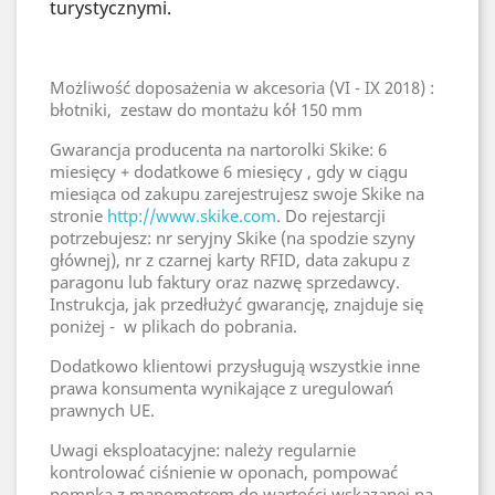
turystycznymi.
Możliwość doposażenia w akcesoria (VI - IX 2018) :
błotniki, zestaw do montażu kół 150 mm
Gwarancja producenta na nartorolki Skike: 6
miesięcy + dodatkowe 6 miesięcy , gdy w ciągu
miesiąca od zakupu zarejestrujesz swoje Skike na
stronie
http://www.skike.com
. Do rejestarcji
potrzebujesz: nr seryjny Skike (na spodzie szyny
głównej), nr z czarnej karty RFID, data zakupu z
paragonu lub faktury oraz nazwę sprzedawcy.
Instrukcja, jak przedłużyć gwarancję, znajduje się
poniżej - w plikach do pobrania.
Dodatkowo klientowi przysługują wszystkie inne
prawa konsumenta wynikające z uregulowań
prawnych UE.
Uwagi eksploatacyjne: należy regularnie
kontrolować ciśnienie w oponach, pompować
pompką z manometrem do wartości wskazanej na