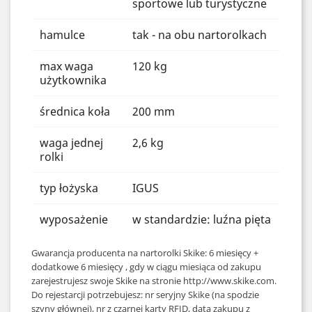
sportowe lub turystyczne
hamulce
tak - na obu nartorolkach
max waga
120 kg
użytkownika
średnica koła
200 mm
waga jednej
2,6 kg
rolki
typ łożyska
IGUS
wyposażenie
w standardzie: luźna pięta
Gwarancja producenta na nartorolki Skike: 6 miesięcy +
dodatkowe 6 miesięcy , gdy w ciągu miesiąca od zakupu
zarejestrujesz swoje Skike na stronie
http://www.skike.com
.
Do rejestarcji potrzebujesz: nr seryjny Skike (na spodzie
szyny głównej), nr z czarnej karty RFID, data zakupu z