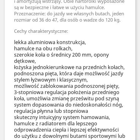
i amortyzują wstrząsy. Obie nartorolki wyposażone
są w bezpieczne i łatwe w użyciu hamulce.
Przeznaczenie: do jazdy we własnych butach, jeden
rozmiar od 36 do 47, dla osób o wadze do 120 kg.
Cechy charakterystyczne:
lekka aluminiowa konstrukcja,
hamulce na obu rolkach,
szerokie koła o średnicy 200 mm, opony
dętkowe,
łożyska jednokierunkowe na przednich kołach,
podnoszona pięta, która daje możliwość jazdy
stylem łyżwowym i klasycznym,
możliwość zablokowania podnoszonej pięty,
3-stopniowa regulacja położenia przedniego
koła, umożliwia zmianę prześwitu pod szyną
system dopasowania do niedoskonałości nóg,
regulacja płynna lub stopniowa
skuteczny intuicyjny system hamowania,
hamulce z radiatorem dla lepszego
odprowadzenia ciepła i lepszej efektywności
do użytku z dowolnymi butami sportowymi lub