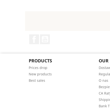
Facebook
YouTube
PRODUCTS
OUR
Prices drop
Dosta
New products
Regul
Best sales
O nas
Bezpie
CA Rat
Shippi
Bank T