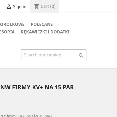
shopping_cart

Cart
(0)
Sign in
TOROLKOWE
POLECANE
ESORIA
RĘKAWICZKI I DODATKI

 NW FIRMY KV+ NA 15 PAR
g z firmy KV+ (mieści 15 par)