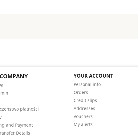
 COMPANY
YOUR ACCOUNT
Personal info
wa
Orders
amin
Credit slips
Addresses
czeństwo płatności
Vouchers
y
My alerts
ng and Payment
ransfer Details