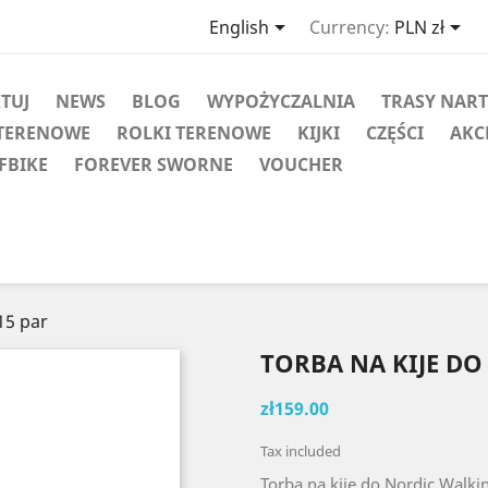


English
Currency:
PLN zł
KTUJ
NEWS
BLOG
WYPOŻYCZALNIA
TRASY NAR
TERENOWE
ROLKI TERENOWE
KIJKI
CZĘŚCI
AKC
FBIKE
FOREVER SWORNE
VOUCHER
15 par
TORBA NA KIJE DO
zł159.00
Tax included
Torba na kije do Nordic Walkin