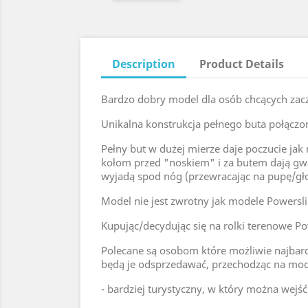
Description
Product Details
Bardzo dobry model dla osób chcących zaczą
Unikalna konstrukcja pełnego buta połączo
Pełny but w dużej mierze daje poczucie jak 
kołom przed "noskiem" i za butem dają gwa
wyjadą spod nóg (przewracając na pupę/gł
Model nie jest zwrotny jak modele Powerslid
Kupując/decydując się na rolki terenowe Po
Polecane są osobom które możliwie najbard
będą je odsprzedawać, przechodząc na mod
- bardziej turystyczny, w który można wejś