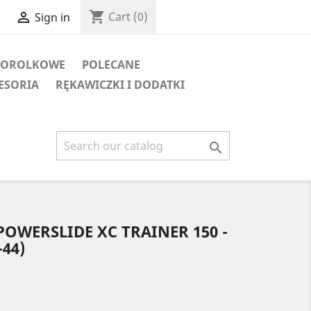
shopping_cart

Cart
(0)
Sign in
TOROLKOWE
POLECANE
ESORIA
RĘKAWICZKI I DODATKI

OWERSLIDE XC TRAINER 150 -
-44)