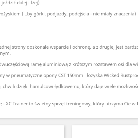
eździć dalej i lżej)
ożyskiem (...by górki, podjazdy, podejścia - nie miały znaczenia)
jednej strony doskonałe wsparcie i ochronę, a z drugiej jest b
dnym.
 dwuczęściową ramę aluminiową z krótszym rozstawem osi dla wi
ony w pneumatyczne opony CST 150mm i łożyska Wicked Rustproo
j chwili dzięki hamulcowi łydkowemu, który daje wiele możliwośc
 - XC Trainer to świetny sprzęt treningowy, który utrzyma Cię w