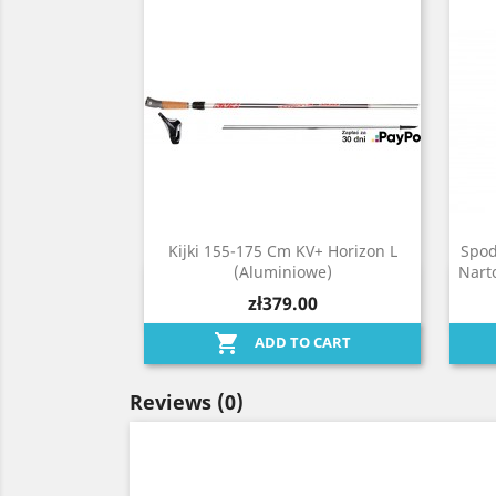
Kijki 155-175 Cm KV+ Horizon L
Spod
(aluminiowe)
Nart
Quick view

zł379.00

ADD TO CART
Reviews
(0)