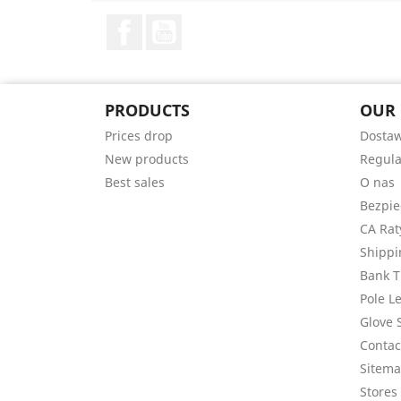
Facebook
YouTube
PRODUCTS
OUR
Prices drop
Dosta
New products
Regul
Best sales
O nas
Bezpie
CA Rat
Shippi
Bank T
Pole L
Glove 
Contac
Sitem
Stores