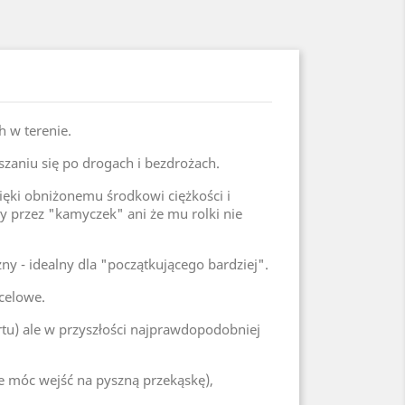
ch w terenie.
zaniu się po drogach i bezdrożach.
zięki obniżonemu środkowi ciężkości i
 przez "kamyczek" ani że mu rolki nie
ny - idealny dla "początkującego bardziej".
ocelowe.
tu) ale w przyszłości najprawdopodobniej
ze móc wejść na pyszną przekąskę),