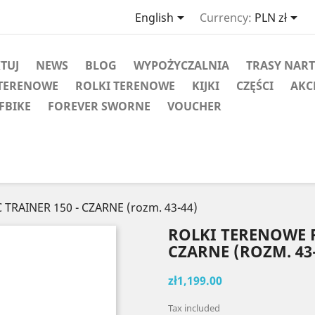


English
Currency:
PLN zł
KTUJ
NEWS
BLOG
WYPOŻYCZALNIA
TRASY NAR
TERENOWE
ROLKI TERENOWE
KIJKI
CZĘŚCI
AKC
FBIKE
FOREVER SWORNE
VOUCHER
RAINER 150 - CZARNE (rozm. 43-44)
ROLKI TERENOWE P
CZARNE (ROZM. 43
zł1,199.00
Tax included