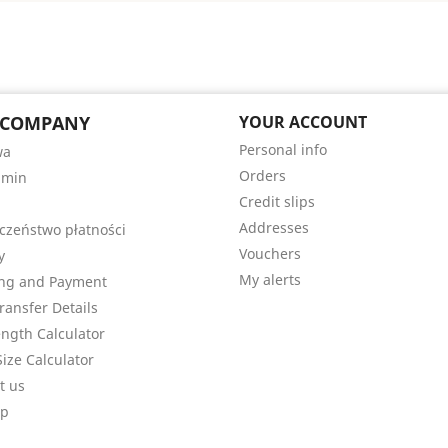
 COMPANY
YOUR ACCOUNT
Personal info
wa
Orders
amin
Credit slips
Addresses
czeństwo płatności
Vouchers
y
My alerts
ng and Payment
ransfer Details
ength Calculator
Size Calculator
t us
ap