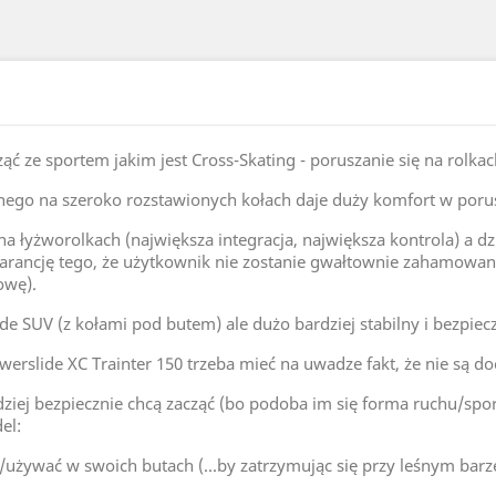
ć ze sportem jakim jest Cross-Skating - poruszanie się na rolka
nego na szeroko rozstawionych kołach daje duży komfort w porus
na łyżworolkach (największa integracja, największa kontrola) a d
rancję tego, że użytkownik nie zostanie gwałtownie zahamowany
owę).
e SUV (z kołami pod butem) ale dużo bardziej stabilny i bezpiecz
werslide XC Trainter 150 trzeba mieć na uwadze fakt, że nie są d
ziej bezpiecznie chcą zacząć (bo podoba im się forma ruchu/spor
el:
ć/używać w swoich butach (...by zatrzymując się przy leśnym bar