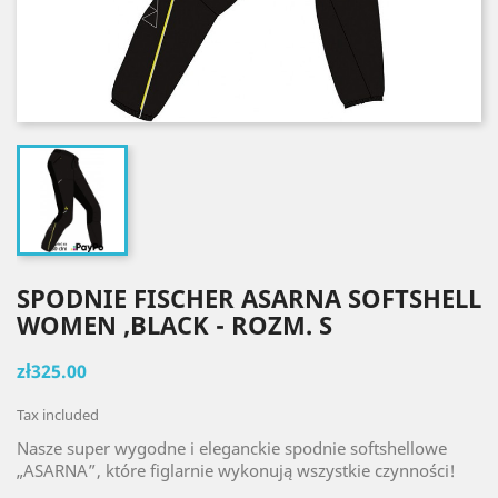
SPODNIE FISCHER ASARNA SOFTSHELL
WOMEN ,BLACK - ROZM. S
zł325.00
Tax included
Nasze super wygodne i eleganckie spodnie softshellowe
„ASARNA”, które figlarnie wykonują wszystkie czynności!