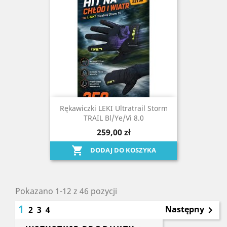
Rękawiczki LEKI Ultratrail Storm
TRAIL Bl/ye/vi 8.0
259,00 zł

DODAJ DO KOSZYKA
Pokazano 1-12 z 46 pozycji
1
Następny
2
3
4
