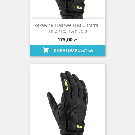
Rękawice Trailowe LEKI Ultratrail
TR Bl/ye, Rozm. 9.0
175,00 zł

DODAJ DO KOSZYKA