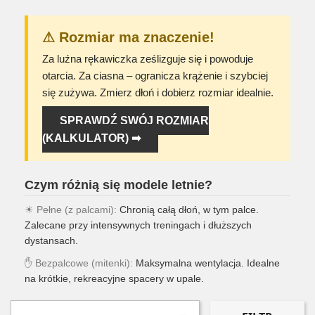
⚠ Rozmiar ma znaczenie!
Za luźna rękawiczka ześlizguje się i powoduje
otarcia. Za ciasna – ogranicza krążenie i szybciej
się zużywa. Zmierz dłoń i dobierz rozmiar idealnie.
SPRAWDŹ SWÓJ ROZMIAR
(KALKULATOR) ➡
Czym różnią się modele letnie?
☀ Pełne (z palcami):
Chronią całą dłoń, w tym palce.
Zalecane przy intensywnych treningach i dłuższych
dystansach.
✋ Bezpalcowe (mitenki):
Maksymalna wentylacja. Idealne
na krótkie, rekreacyjne spacery w upale.