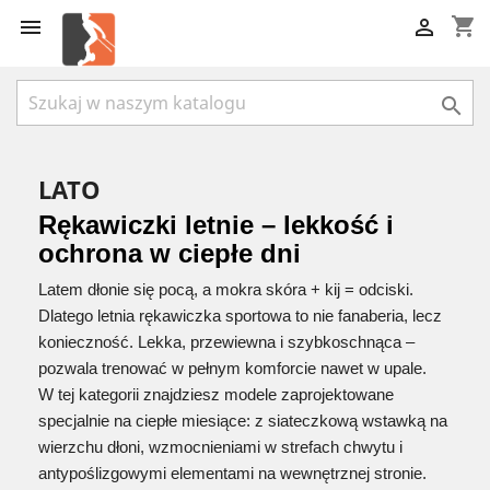
shopping_cart



LATO
Rękawiczki letnie – lekkość i
ochrona w ciepłe dni
Latem dłonie się pocą, a mokra skóra + kij = odciski.
Dlatego letnia rękawiczka sportowa to nie fanaberia, lecz
konieczność. Lekka, przewiewna i szybkoschnąca –
pozwala trenować w pełnym komforcie nawet w upale.
W tej kategorii znajdziesz modele zaprojektowane
specjalnie na ciepłe miesiące: z siateczkową wstawką na
wierzchu dłoni, wzmocnieniami w strefach chwytu i
antypoślizgowymi elementami na wewnętrznej stronie.