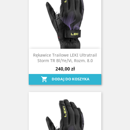
Rękawice Trailowe LEKI Ultratrail
Storm TR Bl/ye/vi, Rozm. 8.0
240,00 zł

DODAJ DO KOSZYKA