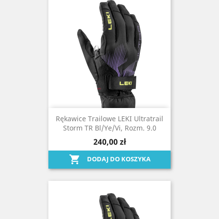
Rękawice Trailowe LEKI Ultratrail
Storm TR Bl/ye/vi, Rozm. 9.0
240,00 zł

DODAJ DO KOSZYKA