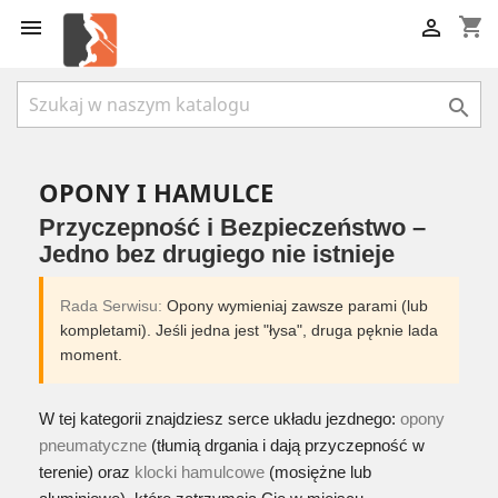
shopping_cart



OPONY I HAMULCE
Przyczepność i Bezpieczeństwo –
Jedno bez drugiego nie istnieje
Rada Serwisu:
Opony wymieniaj zawsze parami (lub
kompletami). Jeśli jedna jest "łysa", druga pęknie lada
moment.
W tej kategorii znajdziesz serce układu jezdnego:
opony
pneumatyczne
(tłumią drgania i dają przyczepność w
terenie) oraz
klocki hamulcowe
(mosiężne lub