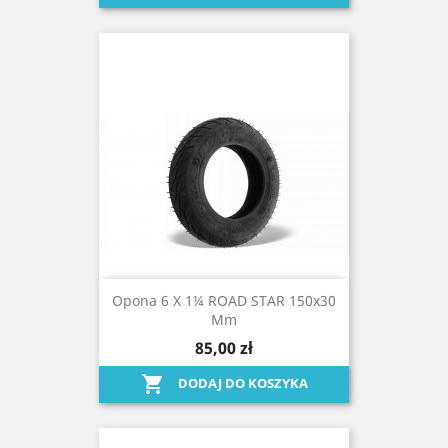
Opona 6 X 1¼ ROAD STAR 150x30
Mm
85,00 zł

DODAJ DO KOSZYKA