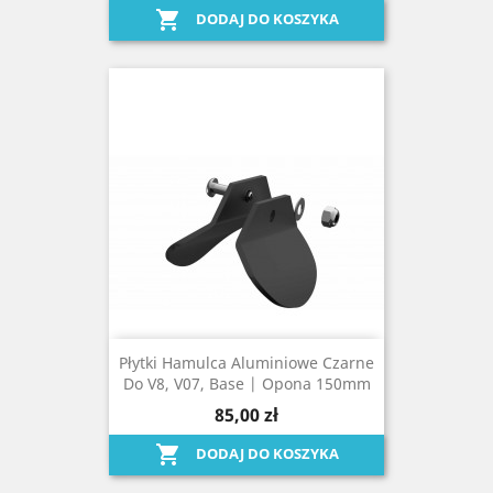

DODAJ DO KOSZYKA
Płytki Hamulca Aluminiowe Czarne
Do V8, V07, Base | Opona 150mm
85,00 zł

DODAJ DO KOSZYKA