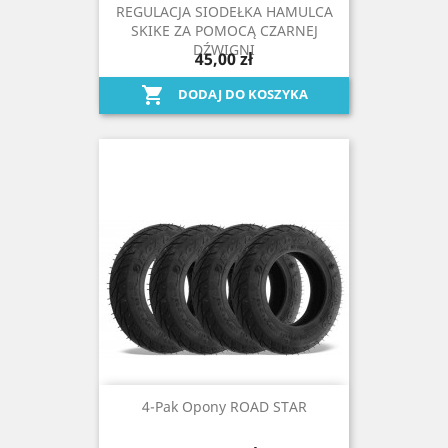
REGULACJA SIODEŁKA HAMULCA
SKIKE ZA POMOCĄ CZARNEJ
DŹWIGNI
45,00 zł

DODAJ DO KOSZYKA
4-Pak Opony ROAD STAR