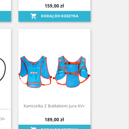
Szybki podgląd

159,00 zł

DODAJ DO KOSZYKA
Kamizelka Z Bukłakiem Jura KV+
Szybki podgląd

KV+
189,00 zł