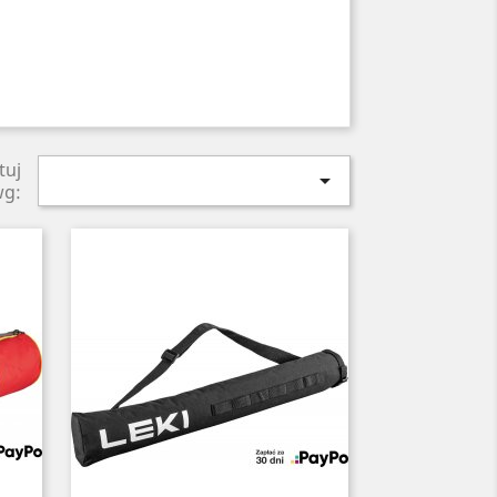
tuj

wg: