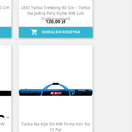
40 Cm
LEKI Torba Trekking 80 Cm – Torba
Na Jedną Parę Kijów NW Lub
Szybki podgląd

Trekkingowych
120,00 zł

DODAJ DO KOSZYKA
 NW
Torba Na Kije Do NW Firmy KV+ Na
15 Par