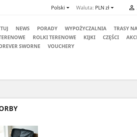



Polski
Waluta:
PLN zł
KTUJ
NEWS
PORADY
WYPOŻYCZALNIA
TRASY N
TERENOWE
ROLKI TERENOWE
KIJKI
CZĘŚCI
AKC
OREVER SWORNE
VOUCHERY
ORBY