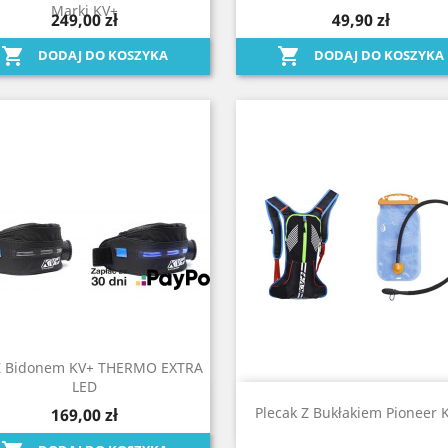
Szybki podgląd
Szybki podgląd


Marki KV+
249,00 zł
49,90 zł


DODAJ DO KOSZYKA
DODAJ DO KOSZYKA
Z Bidonem KV+ THERMO EXTRA
LED
Szybki podgląd
Szybki podgląd


Plecak Z Bukłakiem Pioneer 
169,00 zł