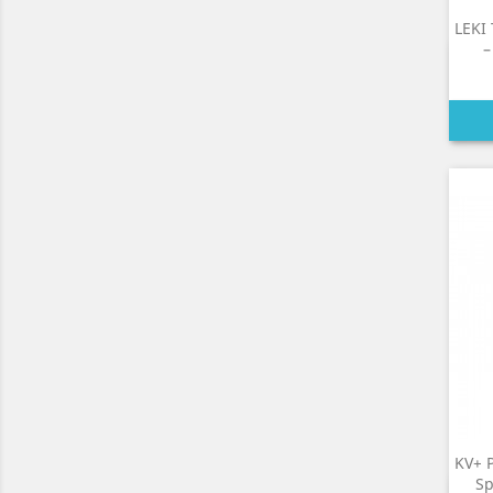
LEKI
–
KV+ P
Sp