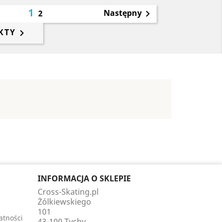
1
Następny
2

KTY

INFORMACJA O SKLEPIE
Cross-Skating.pl
Żólkiewskiego
101
atności
43-100 Tychy