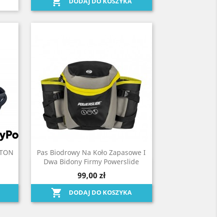

DODAJ DO KOSZYKA
ATON
Pas Biodrowy Na Koło Zapasowe I
Dwa Bidony Firmy Powerslide
Szybki podgląd

99,00 zł

DODAJ DO KOSZYKA