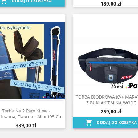

DODAJ DO KOSZYKA
189,00 zł
TORBA BIODROWA KV+ MAR
Z BUKŁAKIEM NA WODĘ
Szybki podgląd
Szybki podgląd


Torba Na 2 Pary Kijów -
259,00 zł
lowana, Twarda - Max 195 Cm

DODAJ DO KOSZYKA
339,00 zł