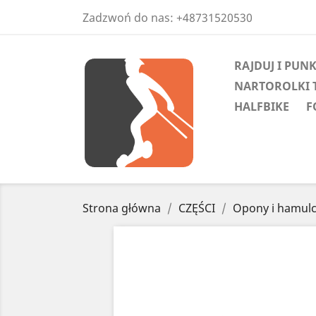
Zadzwoń do nas:
+48731520530
RAJDUJ I PUN
NARTOROLKI 
HALFBIKE
F
Strona główna
CZĘŚCI
Opony i hamul