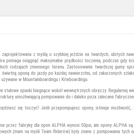
aprojektowana z myślą o szybkiej jeździe na twardych, ubitych naw
tóra pomaga osiągnąć maksymalne prędkości toczenia, podczas gdy śc
ich rodzajach zmiennego terenu. Zastosowanie twardszej gumy spra
świetną oponą do jazdy po każdej nawierzchni, od zakurzonych szla
e używane w Mountainboardingu i Kiteboardingu.
talowe opaski biegnące wokół wewnętrznych obręczy. Regularnej wiel
ukturę umożliwiającą pompowanie do i daleko poza zalecane fabryczne 
 będziesz się toczyć! Jeśli przepompujesz opony, istnieje możliwoś
alone przez fabrykę dla opon ALPHA wynosi 50psi, ale opony ALPHA s
owych (mam na myśli Team Riderów) były znane z pompowania tych op