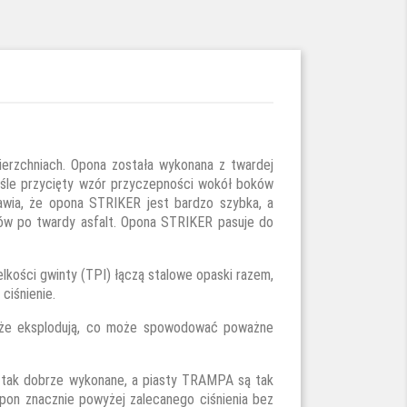
ierzchniach. Opona została wykonana z twardej
iśle przycięty wzór przyczepności wokół boków
wia, że opona STRIKER jest bardzo szybka, a
ków po twardy asfalt. Opona STRIKER pasuje do
kości gwinty (TPI) łączą stalowe opaski razem,
ciśnienie.
ć, że eksplodują, co może spowodować poważne
ą tak dobrze wykonane, a piasty TRAMPA są tak
on znacznie powyżej zalecanego ciśnienia bez