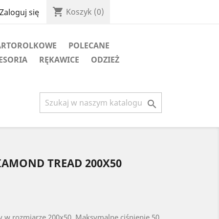
shopping_cart
Koszyk
(0)
Zaloguj się
ARTOROLKOWE
POLECANE
ESORIA
RĘKAWICE
ODZIEŻ

AMOND TREAD 200X50
 w rozmiarze 200x50 Maksymalne ciśnienie 50