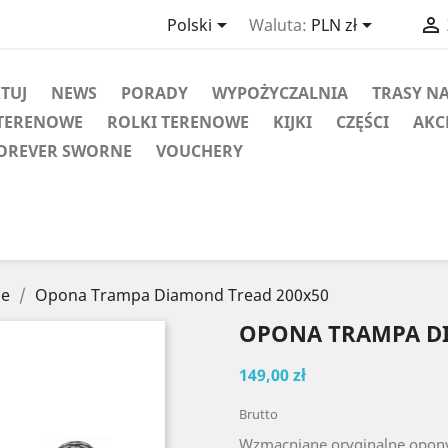



Polski
Waluta:
PLN zł
KTUJ
NEWS
PORADY
WYPOŻYCZALNIA
TRASY N
TERENOWE
ROLKI TERENOWE
KIJKI
CZĘŚCI
AKC
OREVER SWORNE
VOUCHERY
ce
Opona Trampa Diamond Tread 200x50
OPONA TRAMPA DI
149,00 zł
Brutto
Wzmacniane oryginalne opony