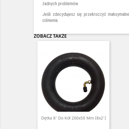
żadnych problemów.
Jeśli zdecydujesz się przekroczyć maksymalne
ciśnienia.
ZOBACZ TAKŻE
Dętka 8' Do Kół 200x50 Mm (8x2')
Szybki podgląd
