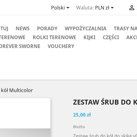



Polski
Waluta:
PLN zł
KTUJ
NEWS
PORADY
WYPOŻYCZALNIA
TRASY N
TERENOWE
ROLKI TERENOWE
KIJKI
CZĘŚCI
AKC
OREVER SWORNE
VOUCHERY
kół Multicolor
ZESTAW ŚRUB DO 
25,00 zł
Brutto
Zestaw śrub do kół do skike v