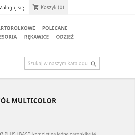
shopping_cart
Koszyk
(0)
Zaloguj się
ARTOROLKOWE
POLECANE
ESORIA
RĘKAWICE
ODZIEŻ

KÓŁ MULTICOLOR
07 PLUS i BASE, komplet na jedną parę skike (4