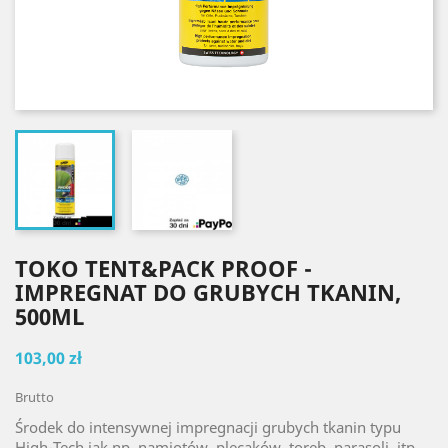
TOKO TENT&PACK PROOF -
IMPREGNAT DO GRUBYCH TKANIN,
500ML
103,00 zł
Brutto
Środek do intensywnej impregnacji grubych tkanin typu
High-Tech jak np. namiotów, plecaków, toreb, parasoli, itp..