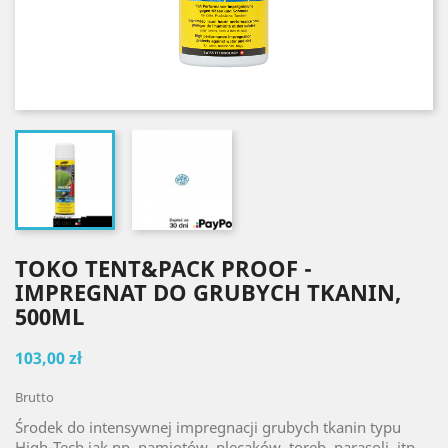
TOKO TENT&PACK PROOF -
IMPREGNAT DO GRUBYCH TKANIN,
500ML
103,00 zł
Brutto
Środek do intensywnej impregnacji grubych tkanin typu
High-Tech jak np. namiotów, plecaków, toreb, parasoli, itp..