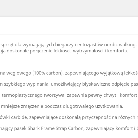
sprzęt dla wymagających biegaczy i entuzjastów nordic walking.
ują doskonałe połączenie lekkości, wytrzymałości i komfortu.
kna węglowego (100% carbon), zapewniającego wyjątkową lekkość
 szybkiego wypinania, umożliwiający błyskawiczne odpięcie pask
i termoplastycznego tworzywa, zapewnia pewny chwyt i komfort 
na mniejsze zmęczenie podczas długotrwałego użytkowania.
ki carbide, zapewniające doskonałą przyczepność na różnych 
ający pasek Shark Frame Strap Carbon, zapewniający komfort i 