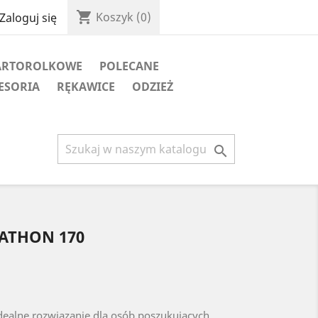
shopping_cart
Koszyk
(0)
Zaloguj się
ARTOROLKOWE
POLECANE
ESORIA
RĘKAWICE
ODZIEŻ

RATHON 170
ealne rozwiązanie dla osób poszukujących