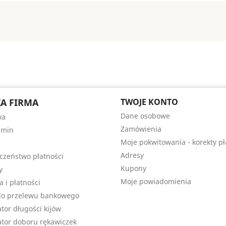
A FIRMA
TWOJE KONTO
Dane osobowe
wa
Zamówienia
amin
Moje pokwitowania - korekty pł
Adresy
czeństwo płatności
Kupony
y
Moje powiadomienia
a i płatności
do przelewu bankowego
ator długości kijów
ator doboru rękawiczek