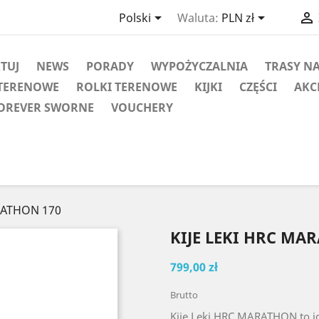



Polski
Waluta:
PLN zł
KTUJ
NEWS
PORADY
WYPOŻYCZALNIA
TRASY N
TERENOWE
ROLKI TERENOWE
KIJKI
CZĘŚCI
AKC
OREVER SWORNE
VOUCHERY
ARATHON 170
KIJE LEKI HRC MA
799,00 zł
Brutto
Kije Leki HRC MARATHON to id