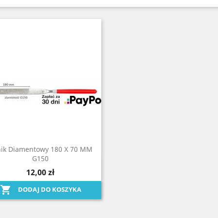
nik Diamentowy 180 X 70 MM
G150
Szybki podgląd

12,00 zł

DODAJ DO KOSZYKA