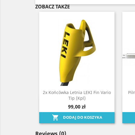
ZOBACZ TAKŻE
2x Końcówka Letnia LEKI Fin Vario
Pil
Tip (kpl)
Szybki podgląd

99,00 zł

DODAJ DO KOSZYKA
Reviews
(0)