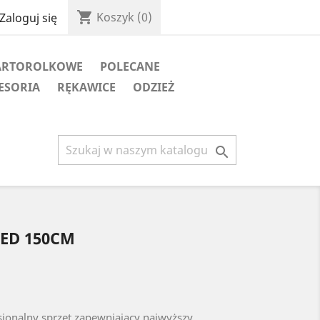
shopping_cart
Koszyk
(0)
Zaloguj się
ARTOROLKOWE
POLECANE
ESORIA
RĘKAWICE
ODZIEŻ

 RED 150CM
esjonalny sprzęt zapewniający najwyższy