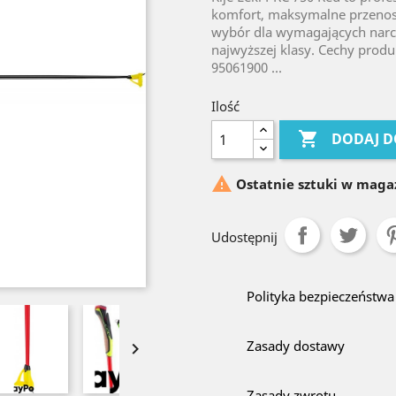
komfort, maksymalne przenosz
wybór dla wymagających narc
najwyższej klasy. Cechy prod
95061900 ...
Ilość

DODAJ D

Ostatnie sztuki w maga
Udostępnij
Polityka bezpieczeństwa
Zasady dostawy

Zasady zwrotu