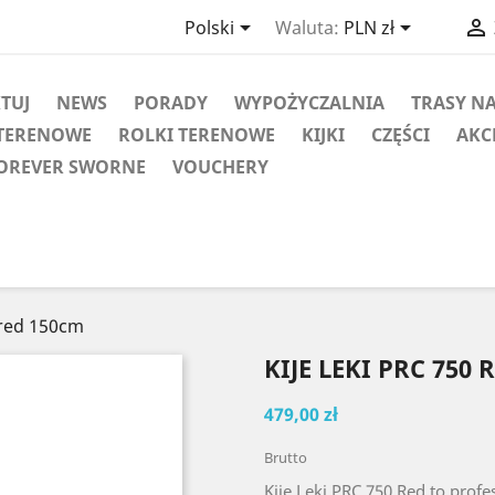



Polski
Waluta:
PLN zł
KTUJ
NEWS
PORADY
WYPOŻYCZALNIA
TRASY N
TERENOWE
ROLKI TERENOWE
KIJKI
CZĘŚCI
AKC
OREVER SWORNE
VOUCHERY
 red 150cm
KIJE LEKI PRC 750
479,00 zł
Brutto
Kije Leki PRC 750 Red to prof