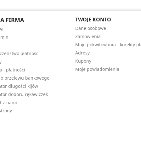
A FIRMA
TWOJE KONTO
Dane osobowe
wa
Zamówienia
amin
Moje pokwitowania - korekty pł
Adresy
czeństwo płatności
Kupony
y
Moje powiadomienia
a i płatności
do przelewu bankowego
ator długości kijów
ator doboru rękawiczek
t z nami
trony