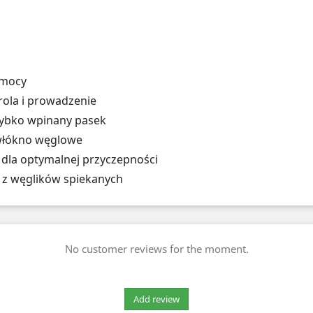
 mocy
rola i prowadzenie
zybko wpinany pasek
 włókno węglowe
 dla optymalnej przyczepności
 z węglików spiekanych
No customer reviews for the moment.