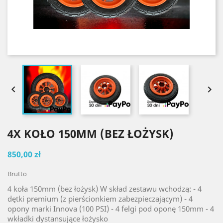


4X KOŁO 150MM (BEZ ŁOŻYSK)
850,00 zł
Brutto
4 koła 150mm (bez łożysk) W skład zestawu wchodzą: - 4
dętki premium (z pierścionkiem zabezpieczającym) - 4
opony marki Innova (100 PSI) - 4 felgi pod oponę 150mm - 4
wkładki dystansujące łożysko