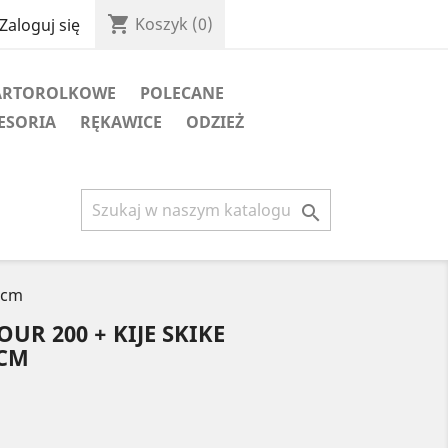
shopping_cart
Koszyk
(0)
Zaloguj się
ARTOROLKOWE
POLECANE
ESORIA
RĘKAWICE
ODZIEŻ

 cm
OUR 200 + KIJE SKIKE
 CM