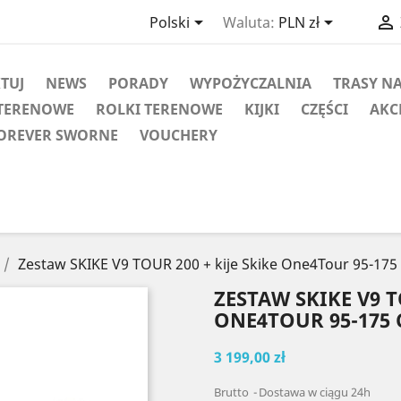



Polski
Waluta:
PLN zł
KTUJ
NEWS
PORADY
WYPOŻYCZALNIA
TRASY N
TERENOWE
ROLKI TERENOWE
KIJKI
CZĘŚCI
AKC
OREVER SWORNE
VOUCHERY
Zestaw SKIKE V9 TOUR 200 + kije Skike One4Tour 95-175
ZESTAW SKIKE V9 T
ONE4TOUR 95-175
3 199,00 zł
Brutto
Dostawa w ciągu 24h