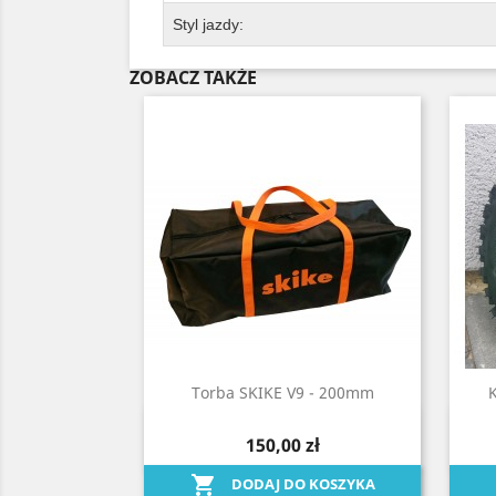
Styl jazdy:
ZOBACZ TAKŻE
Torba SKIKE V9 - 200mm
Szybki podgląd

150,00 zł

DODAJ DO KOSZYKA