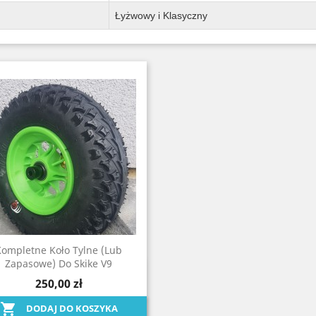
Łyżwowy i Klasyczny
Kompletne Koło Tylne (lub
Zapasowe) Do Skike V9
Szybki podgląd

250,00 zł

DODAJ DO KOSZYKA