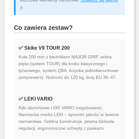
kluczowe elementy nartorolek.
Dowiedz się więcej
»
Co zawiera zestaw?
✅ Skike V9 TOUR 200
Koła 200 mm z bieżnikiem MAJOR GRIP, wolna
pięta (system TOUR) dla kroku klasycznego i
łyżwowego, system QBA, łożyska jednokierunkowe
(antyrewers). Nośność do 120 kg, buty EU 36–47.
✅ LEKI VARIO
Kijki aluminiowe LEKI VARIO (regulowane).
Niemiecka marka LEKI – synonim jakości w świecie
narciarstwa. Solidna konstrukcja, pewna blokada
regulacji, ergonomiczne uchwyty z paskami.