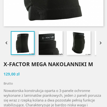


X-FACTOR MEGA NAKOLANNIKI M
129,00 zł
Brutto
Nowatorska konstrukcja oparta o 3-panele ochronne
wykonane z laminatów piankowych, jeden z paneli porusza
się wraz z rzepką kolana a dwa pozostałe pełnią funkcje
stabilizujące. Charakteryzuje je bardzo niska waga i