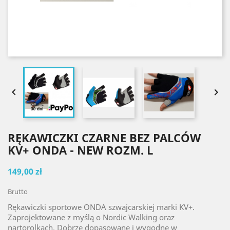


RĘKAWICZKI CZARNE BEZ PALCÓW
KV+ ONDA - NEW ROZM. L
149,00 zł
Brutto
Rękawiczki sportowe ONDA szwajcarskiej marki KV+.
Zaprojektowane z myślą o Nordic Walking oraz
nartorolkach. Dobrze dopasowane i wygodne w