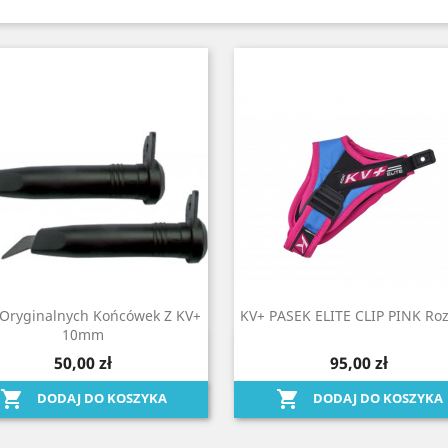
 Oryginalnych Końcówek Z KV+
KV+ PASEK ELITE CLIP PINK Ro
10mm
Szybki podgląd
Szybki podgląd


50,00 zł
95,00 zł


DODAJ DO KOSZYKA
DODAJ DO KOSZYKA