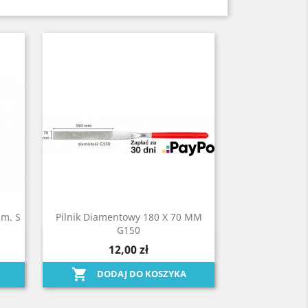
zm. S
Pilnik Diamentowy 180 X 70 MM
G150
Szybki podgląd

12,00 zł

DODAJ DO KOSZYKA