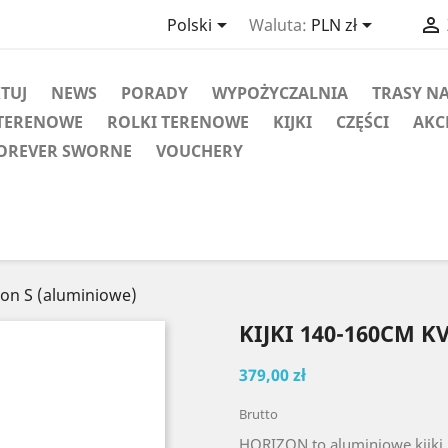



Polski
Waluta:
PLN zł
KTUJ
NEWS
PORADY
WYPOŻYCZALNIA
TRASY N
TERENOWE
ROLKI TERENOWE
KIJKI
CZĘŚCI
AKC
OREVER SWORNE
VOUCHERY
zon S (aluminiowe)
KIJKI 140-160CM 
379,00 zł
Brutto
HORIZON to aluminiowe kijki d