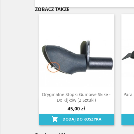
ZOBACZ TAKŻE
Oryginalne Stopki Gumowe Skike -
Para
Do Kijków (2 Sztuki)
Szybki podgląd

45,00 zł

DODAJ DO KOSZYKA