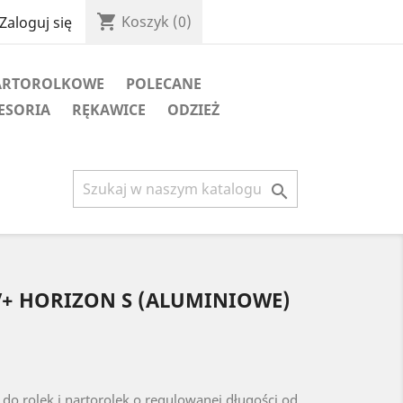
shopping_cart
Koszyk
(0)
Zaloguj się
ARTOROLKOWE
POLECANE
ESORIA
RĘKAWICE
ODZIEŻ

KV+ HORIZON S (ALUMINIOWE)
o rolek i nartorolek o regulowanej długości od