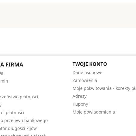
A FIRMA
TWOJE KONTO
Dane osobowe
wa
Zamówienia
amin
Moje pokwitowania - korekty pł
Adresy
czeństwo płatności
Kupony
y
Moje powiadomienia
a i płatności
do przelewu bankowego
ator długości kijów